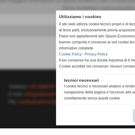
ere maggiori informazioni su questo prodotto o per richieste par
Verrai contattato il prima possibile
Utilizziamo i cookies
Il sito web utilizza cookie tecnici propri e di ter
di terze parti, esclusivamente previa acquisizi
keyboard_arrow_down
Paesi non appartenenti allo Spazio Economico
banner comporta il consenso ai soli cookie tec
informative complete.
Cookie Policy
-
Privacy Policy
Il tuo consenso ha una durata massima di 6 me
Cookie accettati nel consenso: nessun conse
tecnici necessari
Telefono
+39 0588 87737
I cookie tecnici e necessari aiutano a rende
navigazione della pagina e l'accesso alle ar
E-mail:
info@alabastro-scali.com
correttamente senza questi cookie.
Pec:
scalisalvatoresrl@pec.it