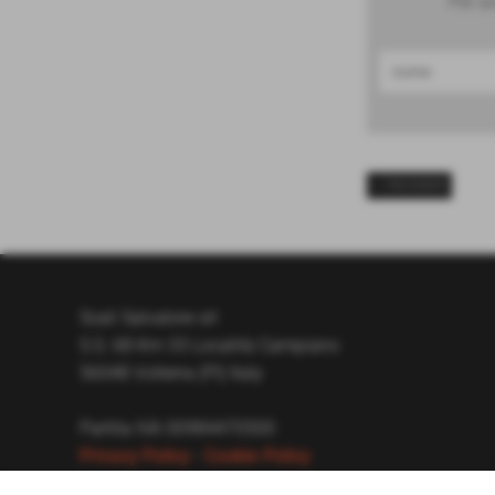
Per av
<< PRECEDENTE
Scali Salvatore srl
S.S. 68 Km 33 Località Campiano
56048 Volterra (PI) Italy
Partita IVA 00984470500
Privacy Policy
-
Cookie Policy