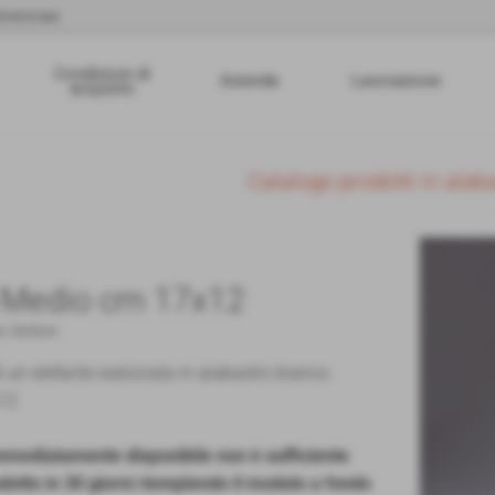
menticata
Condizioni di
Azienda
Lavorazione
acquisto
Catalogo prodotti in alab
e Medio cm 17x12
i
,
Elefanti
i un elefante realizzata in alabastro bianco
x12
immediatamente disponibile non è sufficiente
odotto in 30 giorni riempiendo il modulo a fondo