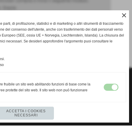
ticolari compila e invia il seguente modulo.
. Grazie
close
ze parti, di profilazione, statistici e di marketing o altri strumenti di tracciamento
one del consenso dell'utente, anche con trasferimento dei dati personali verso
 Europeo (SEE, ossia UE + Norvegia, Liechtenstein, Islanda). La chiusura del
nici necessari. Se desideri approfondire l'argomento puoi consultare le
SUCCESSIVO >>
si.
nso
re fruibile un sito web abilitando funzioni di base come la
ee protette del sito web. Il sito web non può funzionare
https://www.regencychess.co.uk/
https://www.regencychess.com
https://chesssets.co.uk
ACCETTA I COOKIES
NECESSARI