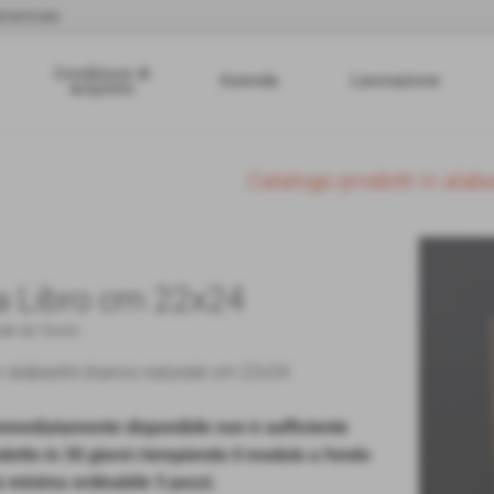
menticata
Condizioni di
Azienda
Lavorazione
acquisto
Catalogo prodotti in alab
 Libro cm 22x24
de da Tavolo
n alabastro bianco naturale cm 22x24
immediatamente disponibile non è sufficiente
odotto in 30 giorni riempiendo il modulo a fondo
à minima ordinabile 5 pezzi.