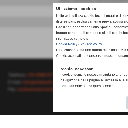
Verrai contattato il prima possibile
Utilizziamo i cookies
Il sito web utilizza cookie tecnici propri e di ter
di terze parti, esclusivamente previa acquisizi
keyboard_arrow_down
Paesi non appartenenti allo Spazio Economico
banner comporta il consenso ai soli cookie tec
informative complete.
Cookie Policy
-
Privacy Policy
Il tuo consenso ha una durata massima di 6 me
Cookie accettati nel consenso: nessun conse
tecnici necessari
Telefono
+39 0588 87737
I cookie tecnici e necessari aiutano a rende
navigazione della pagina e l'accesso alle ar
E-mail:
info@alabastro-scali.com
correttamente senza questi cookie.
Pec:
scalisalvatoresrl@pec.it