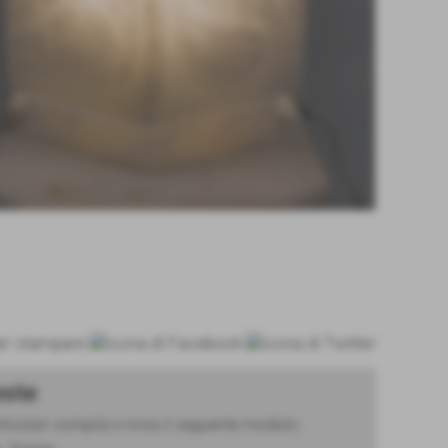
este
ticolari compila e invia il seguente modulo.