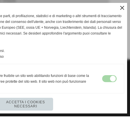
. Grazie
close
ze parti, di profilazione, statistici e di marketing o altri strumenti di tracciamento
one del consenso dell'utente, anche con trasferimento dei dati personali verso
 Europeo (SEE, ossia UE + Norvegia, Liechtenstein, Islanda). La chiusura del
nici necessari. Se desideri approfondire l'argomento puoi consultare le
SUCCESSIVO >>
si.
nso
re fruibile un sito web abilitando funzioni di base come la
ee protette del sito web. Il sito web non può funzionare
https://www.regencychess.co.uk/
https://www.regencychess.com
https://chesssets.co.uk
ACCETTA I COOKIES
NECESSARI