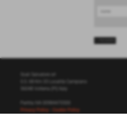
<< PRECEDENTE
Scali Salvatore srl
S.S. 68 Km 33 Località Campiano
56048 Volterra (PI) Italy
Partita IVA 00984470500
Privacy Policy
-
Cookie Policy