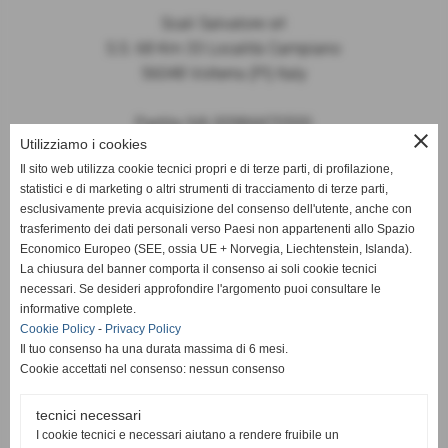
Scali Salvatore srl
S.S. 68 Km 33 Località Campiano
56048 Volterra (PI) Italy
Partita IVA 00984470500
close
Utilizziamo i cookies
Privacy Policy
-
Cookie Policy
Il sito web utilizza cookie tecnici propri e di terze parti, di profilazione,
statistici e di marketing o altri strumenti di tracciamento di terze parti,
esclusivamente previa acquisizione del consenso dell'utente, anche con
trasferimento dei dati personali verso Paesi non appartenenti allo Spazio
Telefono
+39 0588 87737
Economico Europeo (SEE, ossia UE + Norvegia, Liechtenstein, Islanda).
E-mail:
info@alabastro-scali.com
La chiusura del banner comporta il consenso ai soli cookie tecnici
necessari. Se desideri approfondire l'argomento puoi consultare le
Pec:
scalisalvatoresrl@pec.it
informative complete.
Cookie Policy
-
Privacy Policy
Il tuo consenso ha una durata massima di 6 mesi.
Cookie accettati nel consenso: nessun consenso
tecnici necessari
I cookie tecnici e necessari aiutano a rendere fruibile un