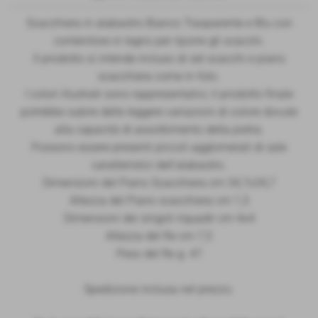
Scacchiera in alabastro Bianco Trasparente e Blu con
contenitore in legno per riporre gli scacchi.
Il prodotto si intende incluso di set scacchi e piano
scacchiera come in foto.
I colori illustrati sono rappresentativi; il prodotto finale
potrebbe subire delle leggere variazioni di colore dovute
alla capacità di assorbimento della pietra.
Possono essere presenti piccoli agglomerati di sale
caratteristici dell'alabastro.
Dimensioni del Piano Scacchiera cm 34,7x34,7
Altezza del Piano scacchiera cm 1,5
Dimensioni dei singoli riquadri cm 4x4
Altezza del Re cm 7,5
Peso del Re g. 47
Spedizione inclusa nel prezzo.